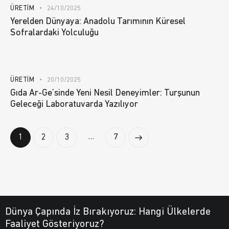
ÜRETIM
24/10/2025
Yerelden Dünyaya: Anadolu Tarımının Küresel
Sofralardaki Yolculuğu
ÜRETIM
20/10/2025
Gıda Ar-Ge’sinde Yeni Nesil Deneyimler: Turşunun
Geleceği Laboratuvarda Yazılıyor
…
1
2
3
>
7
Dünya Çapında İz Bırakıyoruz:
Hangi Ülkelerde
Faaliyet Gösteriyoruz?