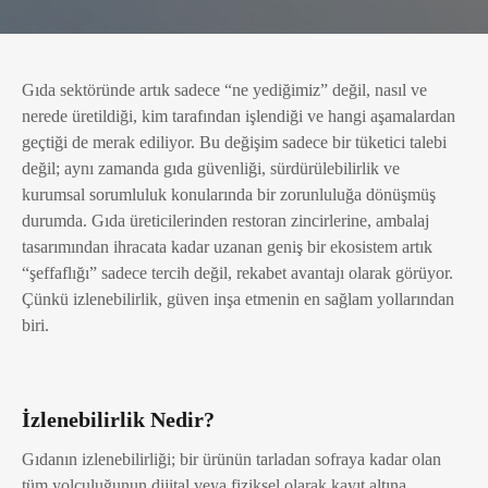
Gıda sektöründe artık sadece “ne yediğimiz” değil, nasıl ve
nerede üretildiği, kim tarafından işlendiği ve hangi aşamalardan
geçtiği
de merak ediliyor. Bu değişim sadece bir tüketici talebi
değil; aynı zamanda gıda güvenliği, sürdürülebilirlik ve
kurumsal sorumluluk konularında bir zorunluluğa dönüşmüş
durumda. Gıda üreticilerinden restoran zincirlerine, ambalaj
tasarımından ihracata kadar uzanan geniş bir ekosistem artık
“şeffaflığı” sadece tercih değil, rekabet avantajı olarak görüyor.
Çünkü izlenebilirlik, güven inşa etmenin en sağlam yollarından
biri.
İzlenebilirlik Nedir?
Gıdanın izlenebilirliği; bir ürünün tarladan sofraya kadar olan
tüm yolculuğunun dijital veya fiziksel olarak kayıt altına