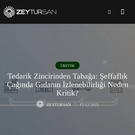
ÜRETIM
Tedarik Zincirinden Tabağa: Şeffaflık
Çağında Gıdanın İzlenebilirliği Neden
Kritik?
ZEYTURSAN
11/12/2025