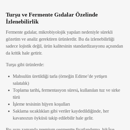
Turşu ve Fermente Gıdalar Özelinde
İzlenebilirlik
Fermente gıdalar, mikrobiyolojik yapıları nedeniyle sürekli
gözetim ve analiz gerektiren ürünlerdir. Bu da izlenebilirliği
sadece lojistik değil, ürün kalitesinin standardizasyonu açısından
da kritik hale getirir.
Turşu gibi ürünlerde:
Mahsulün üretildiği tarla (örneğin Edirne’de yetişen
salatalık)
Toplama tarihi
,
fermentasyon süresi
,
kullanılan tuz ve sirke
türü
İşleme tesisinin hijyen koşulları
Saklama sıcaklıkları gibi veriler kaydedildiğinde, her
kavanozun öyküsü takip edilebilir hale gelir.
Bu aynı zamanda premium segmentte fiyatlandırma
,
hikâye