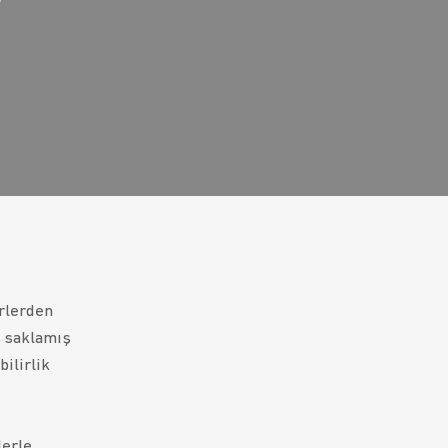
ürlerden
, saklamış
bilirlik
lerle