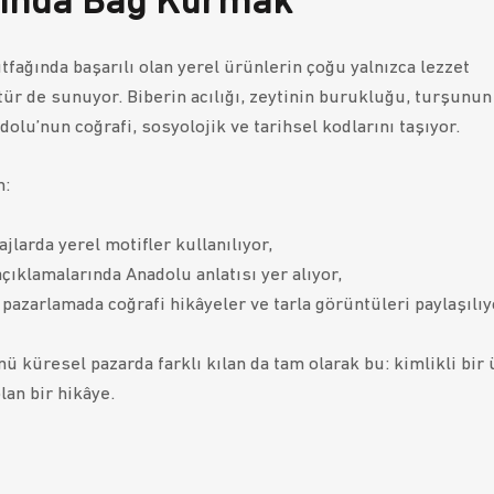
ında Bağ Kurmak
fağında başarılı olan yerel ürünlerin çoğu yalnızca lezzet
tür de sunuyor. Biberin acılığı, zeytinin burukluğu, turşunun 
olu’nun coğrafi, sosyolojik ve tarihsel kodlarını taşıyor.
n:
jlarda yerel motifler
kullanılıyor,
çıklamalarında Anadolu anlatısı yer alıyor,
l pazarlamada coğrafi hikâyeler ve tarla görüntüleri paylaşılıy
ü küresel pazarda farklı kılan da tam olarak bu: kimlikli bir
lan bir hikâye.