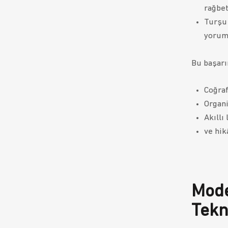
rağbet
Turşu 
yorum
Bu başarı
Coğraf
Organi
Akıllı
ve hik
Mode
Tekn