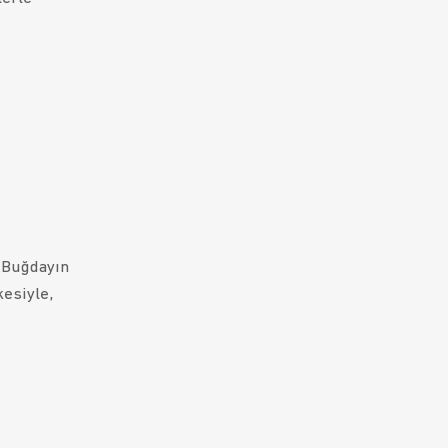
. Buğdayın
kesiyle,