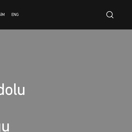
ŞİM
ENG
dolu
ğu