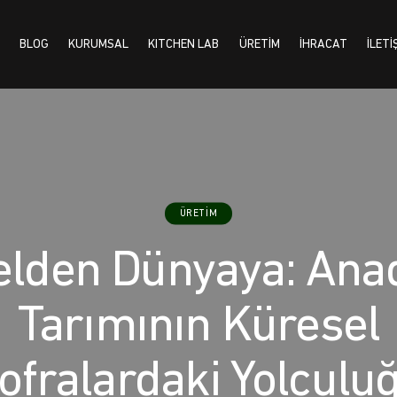
BLOG
KURUMSAL
KITCHEN LAB
ÜRETİM
İHRACAT
İLETİ
KURUMSAL
KITCHEN LAB
ÜRETİM
İHRACAT
İLETİŞİM
ENG
ÜRETIM
elden Dünyaya: Ana
Tarımının Küresel
ofralardaki Yolculu