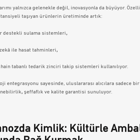
arımı yalnızca gelenekle değil, inovasyonla da büyüyor. Özell
otansiyeli taşıyan ürünlerin üretiminde artık:
 destekli sulama sistemleri
,
zekâ ile hasat tahminleri
,
hain tabanlı tedarik zinciri takip sistemleri kullanılıyor.
oji entegrasyonu sayesinde, uluslararası alıcılara sadece bi
nebilirlik
,
şeff
aflık ve
kalite garantisi sunuluyor.
nozda Kiml
ik: Kültürle Amba