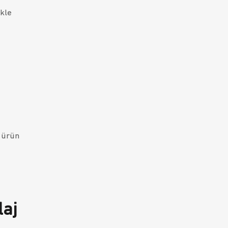
ikle
r ürün
laj