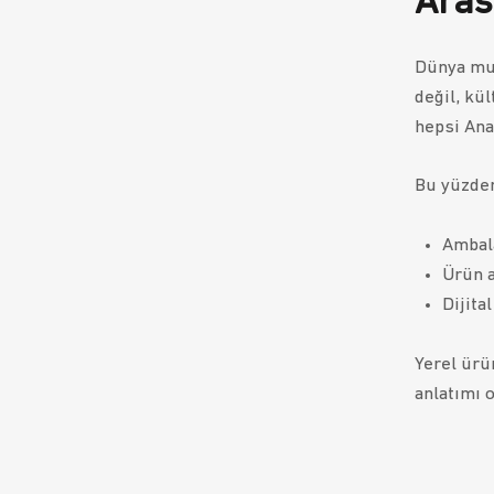
Aras
Dünya mut
değil, kül
hepsi Anad
Bu yüzde
Ambala
Ürün a
Dijita
Yerel ürün
anlatımı o