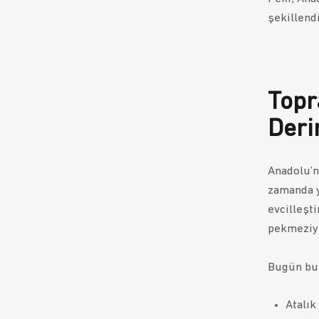
şekillend
Topr
Deri
Anadolu’n
zamanda y
evcilleşti
pekmeziyl
Bugün bu 
Atalık