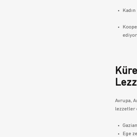
Kadın 
Kooper
ediyor
Küre
Lezz
Avrupa, A
lezzetler 
Gazian
Ege ze