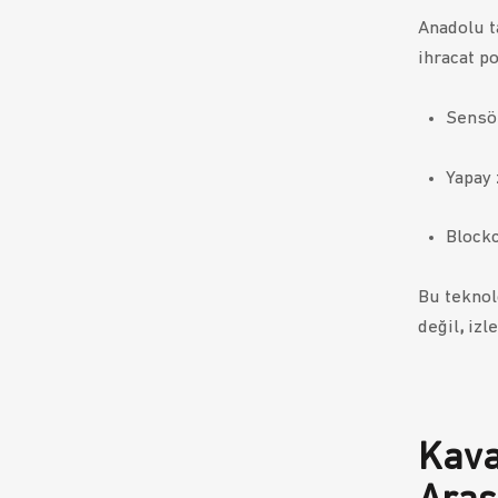
Anadolu t
ihracat p
Sensör
Yapay 
Blockc
Bu teknol
değil
,
izle
Kava