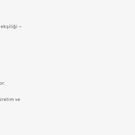
ekşiliği –
or.
 üretim ve