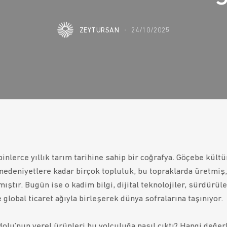
ZEYTURSAN
24/10/2025
binlerce yıllık tarım tarihine sahip bir coğrafya. Göçebe kült
medeniyetlere kadar birçok topluluk, bu topraklarda üretmiş
ıştır. Bugün ise o kadim bilgi, dijital teknolojiler, sürdürüle
e global ticaret ağıyla birleşerek dünya sofralarına taşınıyor.
dolu’nun yerel ürünleri bu yolculuğa nasıl çıktı? Hangi değer