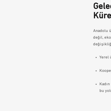
Gele
Küre
Anadolu ü
değil, eko
değişikliğ
Yerel 
Kooper
Kadın 
bu yol