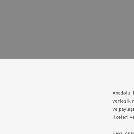
Anadolu, 
yerleşik 
ve paylaşm
ilkeleri v
Peki, Ana