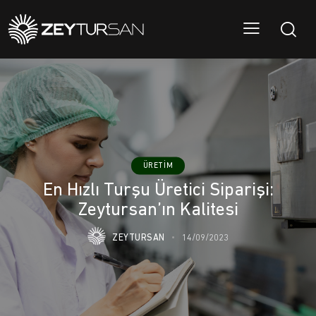
ÜRETIM
En Hızlı Turşu Üretici Siparişi:
Zeytursan’ın Kalitesi
ZEYTURSAN
14/09/2023