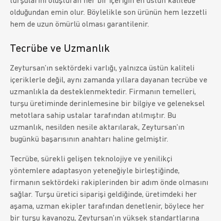
turşularını oluşturan her bir içeriğin en üstün kalitede
olduğundan emin olur. Böylelikle son ürünün hem lezzetli
hem de uzun ömürlü olması garantilenir.
Tecrübe ve Uzmanlık
Zeytursan’ın sektördeki varlığı, yalnızca üstün kaliteli
içeriklerle değil, aynı zamanda yıllara dayanan tecrübe ve
uzmanlıkla da desteklenmektedir. Firmanın temelleri,
turşu üretiminde derinlemesine bir bilgiye ve geleneksel
metotlara sahip ustalar tarafından atılmıştır. Bu
uzmanlık, nesilden nesile aktarılarak, Zeytursan’ın
bugünkü başarısının anahtarı haline gelmiştir.
Tecrübe, sürekli gelişen teknolojiye ve yenilikçi
yöntemlere adaptasyon yeteneğiyle birleştiğinde,
firmanın sektördeki rakiplerinden bir adım önde olmasını
sağlar. Turşu üretici siparişi geldiğinde, üretimdeki her
aşama, uzman ekipler tarafından denetlenir, böylece her
bir turşu kavanozu, Zeytursan’ın yüksek standartlarına