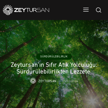
SÜRDÜRÜLEBILIRLIK
Zeytursan’ın Sıfır Atık Yolculuğu:
Sürdürülebilirlikten Lezzete
ZEYTURSAN
23/02/2024